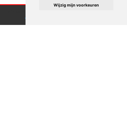
Wijzig mijn voorkeuren
Endless webdesign maakt gebruik van cookies.
Klik hier
voor meer informatie
Accepteren
Zullen we
afspreken?
Goed idee
Linkedin