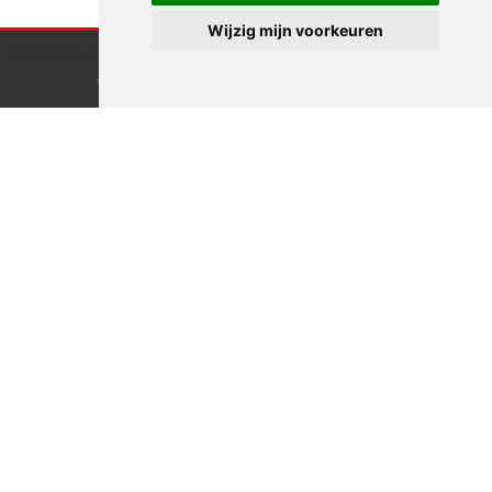
Wijzig mijn voorkeuren
Endless webdesign maakt gebruik van cookies.
Klik hier
voor meer informatie
Accepteren
Zullen we
afspreken?
Goed idee
Linkedin