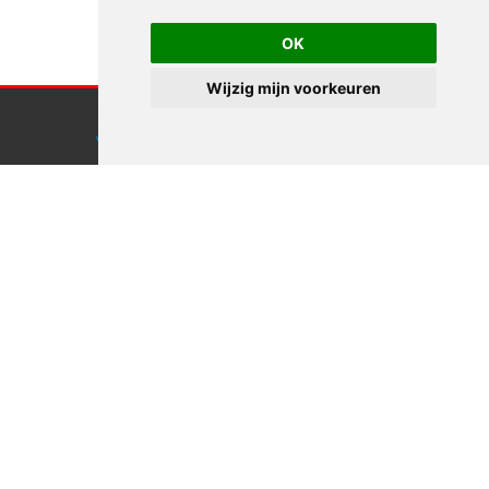
OK
Wijzig mijn voorkeuren
Endless webdesign maakt gebruik van cookies.
Klik hier
voor meer informatie
Accepteren
Zullen we
afspreken?
Goed idee