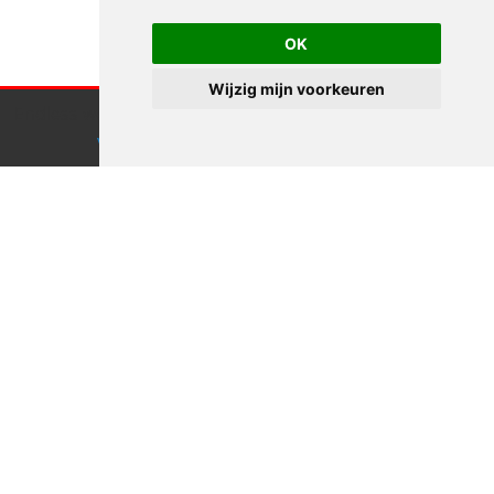
OK
Wijzig mijn voorkeuren
Endless webdesign maakt gebruik van cookies.
Klik hier
voor meer informatie
Accepteren
Zullen we
afspreken?
Goed idee