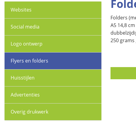
Fold
Websites
Folders (m
A5 14,8 cm
Social media
dubbelzijdi
250 grams 
Logo ontwerp
Flyers en folders
Huisstijlen
Advertenties
Overig drukwerk