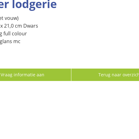
er lodgerie
et vouw)
 x 21,0 cm Dwars
g full colour
glans mc
Vraag informatie aan
Terug naar overzic