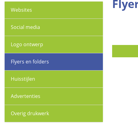
Flye
Websites
Social media
Logo ontwerp
Flyers en folders
Huisstijlen
Advertenties
Overig drukwerk