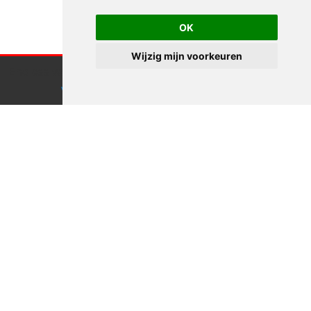
OK
Wijzig mijn voorkeuren
Endless webdesign maakt gebruik van cookies.
Klik hier
voor meer informatie
Accepteren
Zullen we
afspreken?
Goed idee