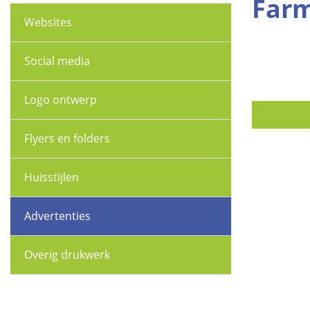
Farm
Websites
Social media
Logo ontwerp
Flyers en folders
Huisstijlen
Advertenties
Overig drukwerk