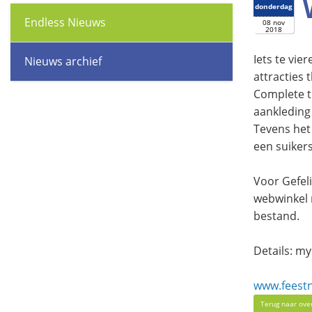
donderdag
Endless Nieuws
08 nov
2018
Iets te vie
Nieuws archief
attracties 
Complete t
aankleding 
Tevens het
een suiker
Voor Gefel
webwinkel 
bestand.
Details: m
www.feestn
Terug naar ove