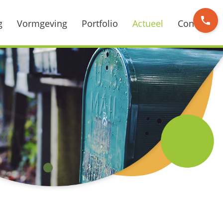
phone
g
Vormgeving
Portfolio
Actueel
Contact