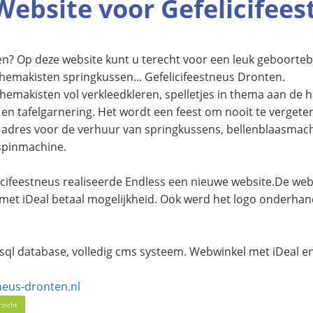
Website voor Gefelicifee
ren? Op deze website kunt u terecht voor een leuk geboorteb
themakisten springkussen... Gefelicifeestneus Dronten.
hemakisten vol verkleedkleren, spelletjes in thema aan de
en tafelgarnering. Het wordt een feest om nooit te vergeten
 adres voor de verhuur van springkussens, bellenblaasmachi
spinmachine.
icifeestneus realiseerde Endless een nieuwe website.De we
met iDeal betaal mogelijkheid. Ook werd het logo onderha
ysql database, volledig cms systeem. Webwinkel met iDeal 
eus-dronten.nl
rzicht