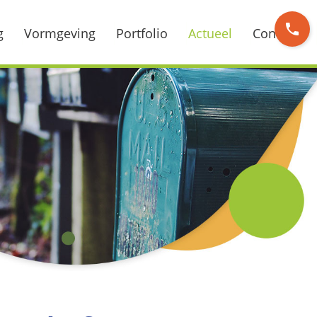
phone
g
Vormgeving
Portfolio
Actueel
Contact