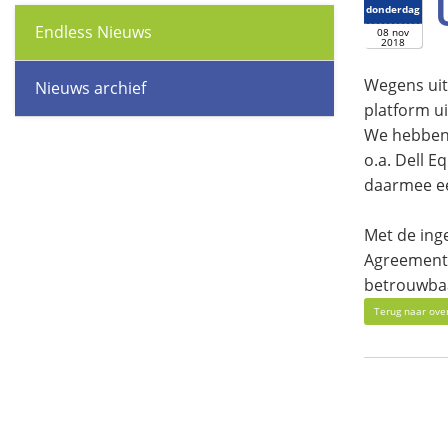
donderdag
Endless Nieuws
08 nov
2018
Wegens uit
Nieuws archief
platform u
We hebben 
o.a. Dell E
daarmee ee
Met de ing
Agreement)
betrouwbaa
Terug naar ove