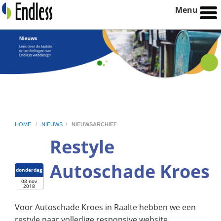
Menu
HOME
/
NIEUWS
/
NIEUWSARCHIEF
Restyle
Autoschade Kroes
donderdag
08 nov
2018
Voor Autoschade Kroes in Raalte hebben we een
restyle naar volledige responsive website