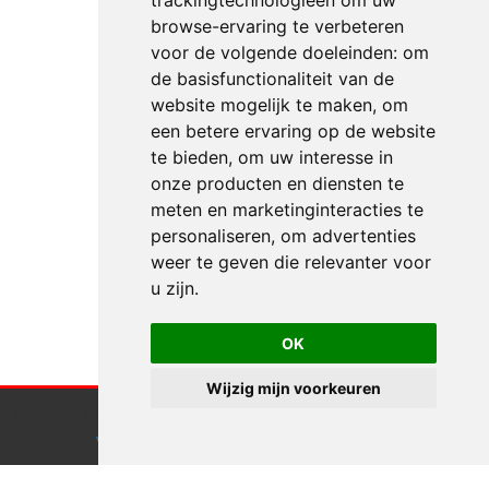
trackingtechnologieën om uw
browse-ervaring te verbeteren
voor de volgende doeleinden:
om
de basisfunctionaliteit van de
website mogelijk te maken
,
om
een betere ervaring op de website
te bieden
,
om uw interesse in
onze producten en diensten te
meten en marketinginteracties te
personaliseren
,
om advertenties
weer te geven die relevanter voor
u zijn
.
OK
Wijzig mijn voorkeuren
Endless webdesign maakt gebruik van cookies.
Klik hier
voor meer informatie
Accepteren