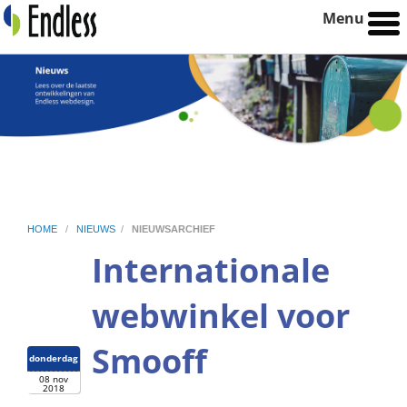
Menu
HOME
/
NIEUWS
/
NIEUWSARCHIEF
Internationale
webwinkel voor
Smooff
donderdag
08 nov
2018