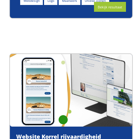
Webdesign
Logo
Maatwerk
Unieke iconen
Bekijk resultaat
Website Korrel rijvaardigheid