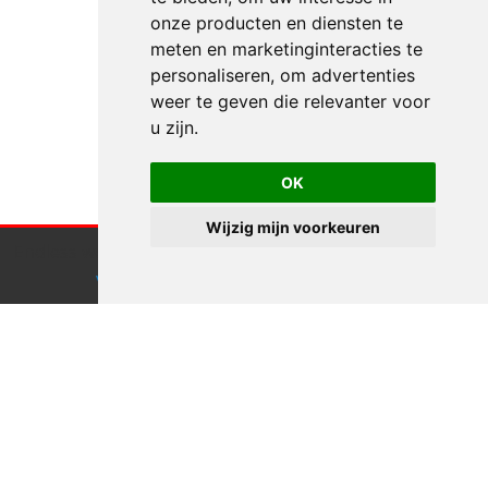
onze producten en diensten te
meten en marketinginteracties te
personaliseren
,
om advertenties
weer te geven die relevanter voor
u zijn
.
OK
Wijzig mijn voorkeuren
Endless webdesign maakt gebruik van cookies.
Klik hier
voor meer informatie
Accepteren
Zullen we