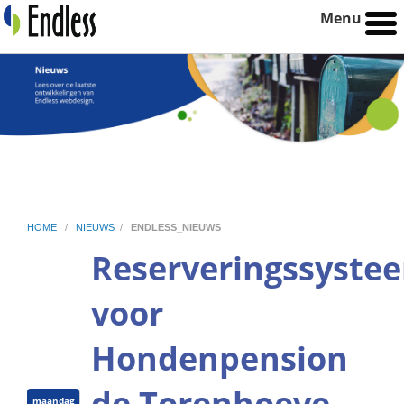
Menu
HOME
/
NIEUWS
/
ENDLESS_NIEUWS
Reserveringssyste
voor
Hondenpension
de Torenhoeve
maandag